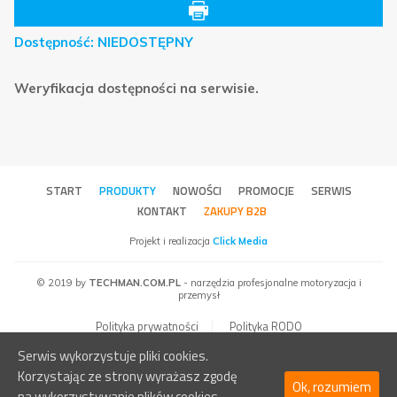
Dostępność:
NIEDOSTĘPNY
Weryfikacja dostępności na serwisie.
START
PRODUKTY
NOWOŚCI
PROMOCJE
SERWIS
KONTAKT
ZAKUPY B2B
Projekt i realizacja
Click Media
© 2019 by
TECHMAN.COM.PL
- narzędzia profesjonalne motoryzacja i
przemysł
Polityka prywatności
Polityka RODO
Serwis wykorzystuje pliki cookies.
Korzystając ze strony wyrażasz zgodę
Ok, rozumiem
na wykorzystywanie plików cookies.